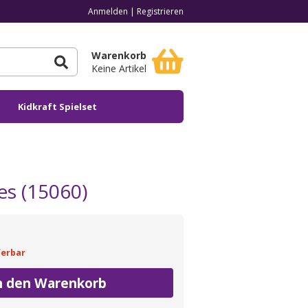
Anmelden
|
Registrieren
Warenkorb
Keine Artikel
Kidkraft Spielset
es (15060)
ferbar
n den Warenkorb