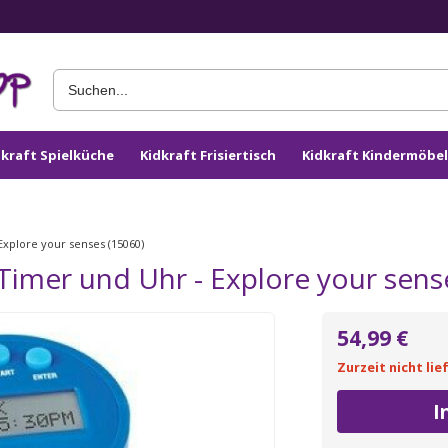
dkraft Spielküche
Kidkraft Frisiertisch
Kidkraft Kindermöbel
Explore your senses (15060)
 Timer und Uhr - Explore your sens
54,99 €
Zurzeit nicht lie
I