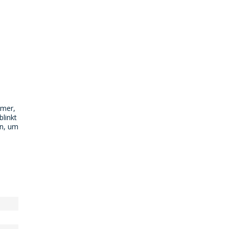
mmer,
linkt
in, um