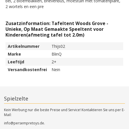
bel, 2 bloembakken, brievenbus, moestuin met tomatenplant,
2 wortels en een pre
Zusatzinformation: Tafeltent Woods Grove -
Unieke, Op Maat Gemaakte Speeltent voor
Kinderen(afmeting tafel tot 2.0m)
Artikelnummer
Thijs02
Marke
BlinQ
Leeftijd
2+
Versandkostenfrei
Nein
Spielzelte
Kein Werbung nur die beste Preise und Service! Kontaktieren Sie uns per E-
Mail:
info@persempretoys.de.