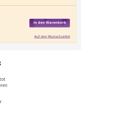
In den Warenkorb
Auf den Wunschzettel
g
tot
eren
r