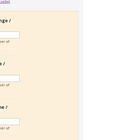
zettel
nge /
er of
e /
)
er of
he /
er of