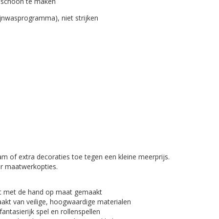
g schoon te maken
nwasprogramma), niet strijken
m of extra decoraties toe tegen een kleine meerprijs.
r maatwerkopties.
dt met de hand op maat gemaakt
kt van veilige, hoogwaardige materialen
antasierijk spel en rollenspellen