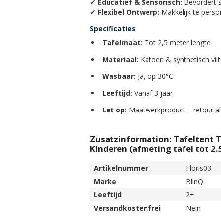
✔
Educatief & Sensorisch:
Bevordert s
✔
Flexibel Ontwerp:
Makkelijk te perso
Specificaties
Tafelmaat:
Tot 2,5 meter lengte
Materiaal:
Katoen & synthetisch vilt
Wasbaar:
Ja, op 30°C
Leeftijd:
Vanaf 3 jaar
Let op:
Maatwerkproduct – retour all
Zusatzinformation: Tafeltent 
Kinderen (afmeting tafel tot 2.
Artikelnummer
Floris03
Marke
BlinQ
Leeftijd
2+
Versandkostenfrei
Nein