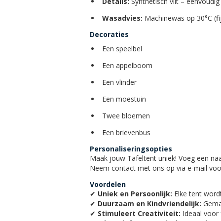
Details:
Synthetisch vilt – eenvoudi
Wasadvies:
Machinewas op 30°C (fij
Decoraties
Een speelbel
Een appelboom
Een vlinder
Een moestuin
Twee bloemen
Een brievenbus
Personaliseringsopties
Maak jouw Tafeltent uniek! Voeg een naa
Neem contact met ons op via e-mail voo
Voordelen
✔
Uniek en Persoonlijk:
Elke tent wor
✔
Duurzaam en Kindvriendelijk:
Gemaa
✔
Stimuleert Creativiteit:
Ideaal voor f