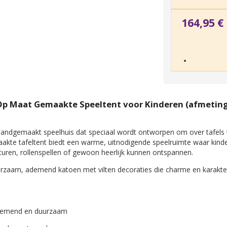
164,95 €
 Op Maat Gemaakte Speeltent voor Kinderen (afmetin
handgemaakt speelhuis dat speciaal wordt ontworpen om over tafels 
kte tafeltent biedt een warme, uitnodigende speelruimte waar kind
nturen, rollenspellen of gewoon heerlijk kunnen ontspannen.
uurzaam, ademend katoen met vilten decoraties die charme en karakte
demend en duurzaam