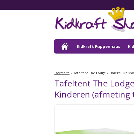
Kidkraft Puppenhaus
Ki
Kidkraft Draußen
Startseite
»
Tafeltent The Lodge – Unieke, Op Maa
Tafeltent The Lodg
Kinderen (afmeting t