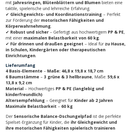
mit
Jahresringen, Blütenblättern und Blumen
bieten eine
taktile, spielerische und lehrreiche Erfahrung.
✔
Gleichgewichts- und Koordinationstraining
– Perfekt
zur Förderung der
motorischen Fähigkeiten und
Körperwahrnehmung
.
✔
Robust und sicher
– Gefertigt aus hochwertigem
PP & PE
,
mit einer
maximalen Belastbarkeit von 60 kg
.
✔
Für drinnen und draußen geeignet
– Ideal für
zu Hause,
in Schulen, Kindergärten oder therapeutischen
Einrichtungen
.
Lieferumfang
4 Basis-Elemente
–
Maße: 46,8 x 19,8 x 18,7 cm
6 Baumstämme
–
3 grüne & 3 hellbraune
, Maße:
59,6 x
13,8 x 9,2 cm
Material
– Hochwertiges
PP & PE (langlebig und
kinderfreundlich)
Altersempfehlung
– Geeignet für
Kinder ab 2 Jahren
Maximale Belastbarkeit
–
60 kg
Der
Sensorische Balance-Dschungelpfad
ist die perfekte
Spielset-Ergänzung für Kinder, die
ihr Gleichgewicht und
ihre motorischen Fähigkeiten spielerisch trainieren