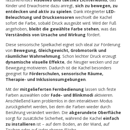
Kinder und Erwachsene dazu anregt,
sich zu bewegen, zu
entdecken und aktiv zu spielen
. Dank integrierter
LED-
Beleuchtung und Drucksensoren
wechselt die Kachel
sofort die Farbe, sobald Druck ausgeübt wird. Wird der Fuß
angehoben,
bleibt die gewählte Farbe stehen
, was das
Verständnis von Ursache und Wirkung
fördert.
Diese sensorische Spielkachel eignet sich ideal zur Förderung
von
Bewegung, Gleichgewicht, Grobmotorik und
räumlicher Wahrnehmung
. Schon leichter Druck erzeugt
dynamische visuelle Effekte
, die Neugier wecken und zur
Bewegung motivieren. Dadurch ist die Kachel besonders
geeignet für
Förderschulen, sensorische Räume,
Therapie- und Inklusionsumgebungen
.
Mit der
mitgelieferten Fernbedienung
lassen sich feste
Farben auswählen oder
Fade- und Blinkmodi
aktivieren.
Anschließend kann problemlos in den interaktiven Modus
zurückgekehrt werden, bei dem die Farben wieder durch
Berührung verändert werden. Die
abgerundete Oberfläche
sorgt für zusätzliche Sicherheit, während die Kachel
einfach
zu installieren
ist – auf dem Boden, an der Wand, auf
Tischen oder auf jeder ebenen Fläche.