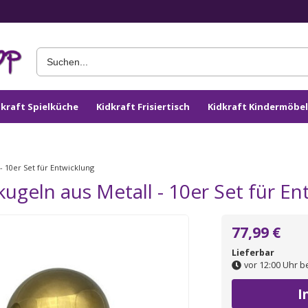
dkraft Spielküche
Kidkraft Frisiertisch
Kidkraft Kindermöbel
- 10er Set für Entwicklung
ugeln aus Metall - 10er Set für En
77,99 €
Lieferbar
vor 12:00 Uhr b
I