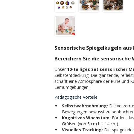
Sensorische Spiegelkugeln aus M
Bereichern Sie die sensorische
Unser
10-teiliges Set sensorischer M
Selbstentdeckung. Die glänzende, reflekt
schafft eine Atmosphäre der Ruhe und Ko
Lernumgebungen.
Pädagogische Vorteile
Selbstwahrnehmung:
Die verzerrte
Bewegungen bewusst zu beobachten
Kognitives Wachstum:
Fördert das
Größen (von 5 cm bis 14 cm).
Visuelles Tracking:
Die spiegelnden