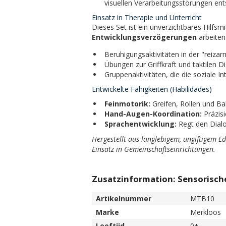
visuellen Verarbeitungsstörungen ents
Einsatz in Therapie und Unterricht
Dieses Set ist ein unverzichtbares Hilfsmi
Entwicklungsverzögerungen
arbeiten.
Beruhigungsaktivitäten in der "reizar
Übungen zur Griffkraft und taktilen Di
Gruppenaktivitäten, die die soziale I
Entwickelte Fähigkeiten (Habilidades)
Feinmotorik:
Greifen, Rollen und Ba
Hand-Augen-Koordination:
Präzisi
Sprachentwicklung:
Regt den Dialo
Hergestellt aus langlebigem, ungiftigem Ed
Einsatz in Gemeinschaftseinrichtungen.
Zusatzinformation: Sensorische
Artikelnummer
MTB10
Marke
Merkloos
Leeftijd
0+