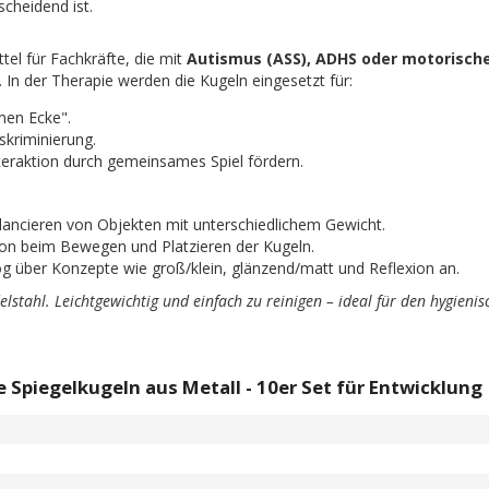
cheidend ist.
ttel für Fachkräfte, die mit
Autismus (ASS), ADHS oder motorisch
 In der Therapie werden die Kugeln eingesetzt für:
men Ecke".
skriminierung.
nteraktion durch gemeinsames Spiel fördern.
lancieren von Objekten mit unterschiedlichem Gewicht.
on beim Bewegen und Platzieren der Kugeln.
g über Konzepte wie groß/klein, glänzend/matt und Reflexion an.
elstahl. Leichtgewichtig und einfach zu reinigen – ideal für den hygienis
 Spiegelkugeln aus Metall - 10er Set für Entwicklung