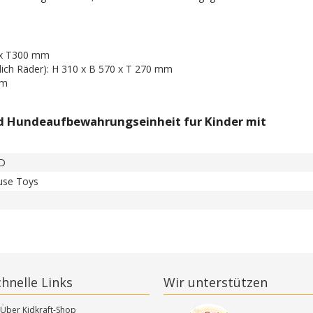
 x T300 mm
ßlich Räder): H 310 x B 570 x T 270 mm
mm
d Hundeaufbewahrungseinheit fur Kinder mit
D
use Toys
chnelle Links
Wir unterstützen
Über Kidkraft-Shop