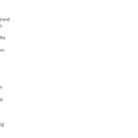
grund
s.
fte
rem
en
zt
ng