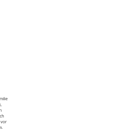
milie
,
h
ich
 vor
n.