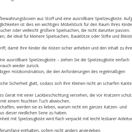
fbewahrungsboxen aus Stoff und eine ausrollbare Spielzeugkiste. Auf
ichkeiten ist dies ein wichtiges Möbelstück für den Raum Ihres Kinde
Bücher oder vielleicht größere Spielsachen, die nicht darunter passen.
n, die ideal für kleinere Spielsachen, Bauklötze oder Stifte und Bleisti
riff, damit Ihre Kinder die Kisten sicher anheben und den Inhalt zu ih
ne ausrollbare Spielzeugkiste – ziehen Sie die Spielzeugkiste einfach
rauch wieder zurück.
lebigen Holzkonstruktion, die den Anforderungen des regelmäßigen
che Sicherheit glatt, sodass sich Ihre Kleinen nicht an scharfen Kant
ieses Gerät mit einer Lackbeschichtung versehen, die vor Kratzern schüt
ch mit einem feuchten Tuch abwischen.
chaffen, werden sie es lieben, warum nicht ein ganzes Katzen- und
 dieser niedlichen Serie zu haben.
it mit Spielzeugkiste wird flach verpackt mit leicht lesbarer Anleitu
eferumfang enthalten, sofern nicht anders angegeben.