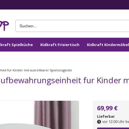
dkraft Spielküche
Kidkraft Frisiertisch
Kidkraft Kindermöbel
it fur Kinder mit ausrollbarer Spielzeugkiste
fbewahrungseinheit fur Kinder mi
69,99 €
Lieferbar
vor 12:00 Uhr b