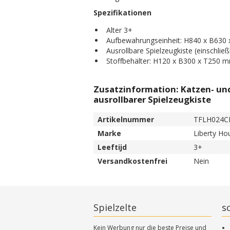
Spezifikationen
Alter 3+
Aufbewahrungseinheit: H840 x B630
Ausrollbare Spielzeugkiste (einschlie
Stoffbehälter: H120 x B300 x T250 
Zusatzinformation: Katzen- un
ausrollbarer Spielzeugkiste
Artikelnummer
TFLH024C
Marke
Liberty Ho
Leeftijd
3+
Versandkostenfrei
Nein
Spielzelte
s
Kein Werbung nur die beste Preise und