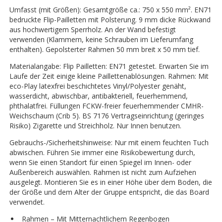
Umfasst (mit Größen): Gesamtgröße ca.: 750 x 550 mm². EN71
bedruckte Flip-Pailletten mit Polsterung. 9 mm dicke Rückwand
aus hochwertigem Sperrholz. An der Wand befestigt
verwenden (Klammern, keine Schrauben im Lieferumfang
enthalten). Gepolsterter Rahmen 50 mm breit x 50 mm tief.
Materialangabe: Flip Pailletten: EN71 getestet. Erwarten Sie im
Laufe der Zeit einige kleine Paillettenablösungen. Rahmen: Mit
eco-Play latexfrei beschichtetes Vinyl/Polyester genäht,
wasserdicht, abwischbar, antibakteriell, feuerhemmend,
phthalatfrei. Füllungen FCKW-freier feuerhemmender CMHR-
Weichschaum (Crib 5). BS 7176 Vertragseinrichtung (geringes
Risiko) Zigarette und Streichholz. Nur Innen benutzen.
Gebrauchs-/Sicherheitshinweise: Nur mit einem feuchten Tuch
abwischen. Führen Sie immer eine Risikobewertung durch,
wenn Sie einen Standort für einen Spiegel im Innen- oder
Außenbereich auswählen. Rahmen ist nicht zum Aufziehen
ausgelegt. Montieren Sie es in einer Höhe über dem Boden, die
der Größe und dem Alter der Gruppe entspricht, die das Board
verwendet.
Rahmen – Mit Mitternachtlichem Regenbogen