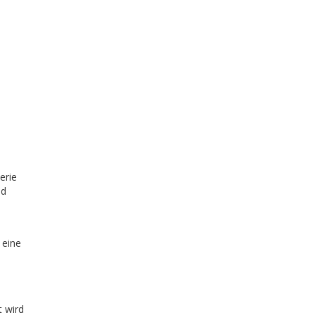
erie
nd
 eine
t wird