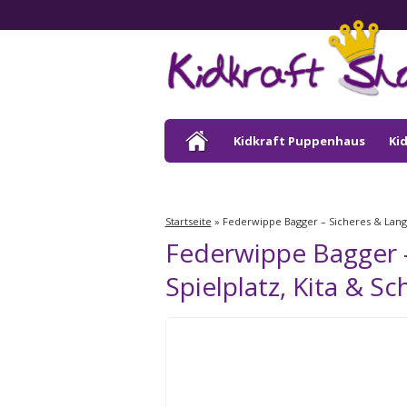
Kidkraft Puppenhaus
Ki
Kidkraft Draußen
Startseite
»
Federwippe Bagger – Sicheres & Langle
Federwippe Bagger –
Spielplatz, Kita & Sc