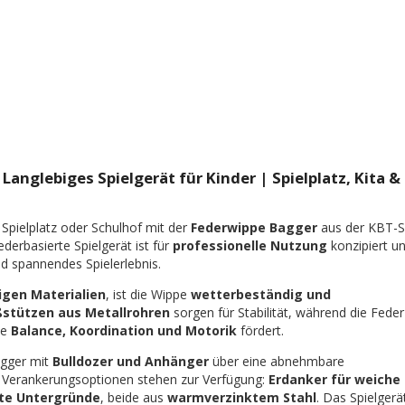
Langlebiges Spielgerät für Kinder | Spielplatz, Kita &
pielplatz oder Schulhof mit der
Federwippe Bagger
aus der KBT-S
ederbasierte Spielgerät ist für
professionelle Nutzung
konzipiert u
nd spannendes Spielerlebnis.
igen Materialien
, ist die Wippe
wetterbeständig und
ßstützen aus Metallrohren
sorgen für Stabilität, während die Feder
ie
Balance, Koordination und Motorik
fördert.
agger mit
Bulldozer und Anhänger
über eine abnehmbare
 Verankerungsoptionen stehen zur Verfügung:
Erdanker für weiche
rte Untergründe
, beide aus
warmverzinktem Stahl
. Das Spielgerä