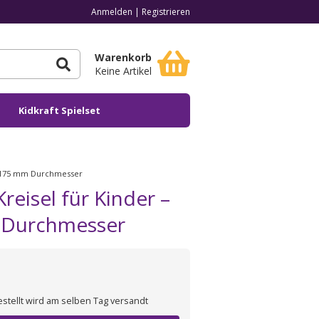
Anmelden
|
Registrieren
Warenkorb
Keine Artikel
Kidkraft Spielset
g, 175 mm Durchmesser
eisel für Kinder –
m Durchmesser
estellt wird am selben Tag versandt