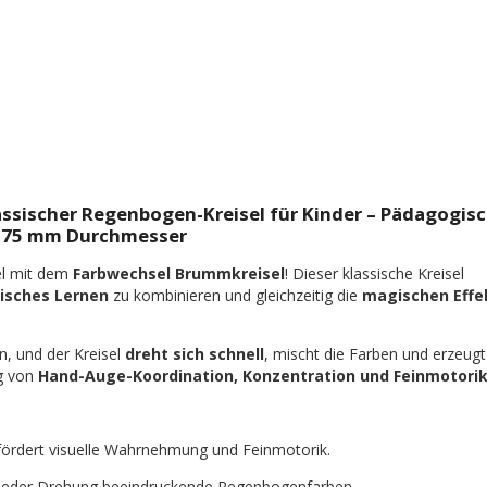
ssischer Regenbogen-Kreisel für Kinder – Pädagogis
 175 mm Durchmesser
el mit dem
Farbwechsel Brummkreisel
! Dieser klassische Kreisel
isches Lernen
zu kombinieren und gleichzeitig die
magischen Effe
n, und der Kreisel
dreht sich schnell
, mischt die Farben und erzeugt
ng von
Hand-Auge-Koordination, Konzentration und Feinmotori
ördert visuelle Wahrnehmung und Feinmotorik.
 jeder Drehung beeindruckende Regenbogenfarben.