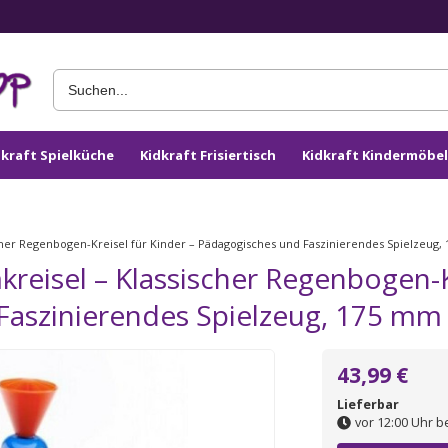
dkraft Spielküche
Kidkraft Frisiertisch
Kidkraft Kindermöbel
her Regenbogen-Kreisel für Kinder – Pädagogisches und Faszinierendes Spielzeu
eisel – Klassischer Regenbogen-Kr
Faszinierendes Spielzeug, 175 m
43,99 €
Lieferbar
vor 12:00 Uhr b