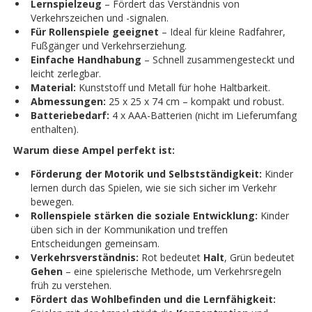
Lernspielzeug
– Fördert das Verständnis von
Verkehrszeichen und -signalen.
Für Rollenspiele geeignet
– Ideal für kleine Radfahrer,
Fußgänger und Verkehrserziehung.
Einfache Handhabung
– Schnell zusammengesteckt und
leicht zerlegbar.
Material:
Kunststoff und Metall für hohe Haltbarkeit.
Abmessungen:
25 x 25 x 74 cm – kompakt und robust.
Batteriebedarf:
4 x AAA-Batterien (nicht im Lieferumfang
enthalten).
Warum diese Ampel perfekt ist:
Förderung der Motorik und Selbstständigkeit:
Kinder
lernen durch das Spielen, wie sie sich sicher im Verkehr
bewegen.
Rollenspiele stärken die soziale Entwicklung:
Kinder
üben sich in der Kommunikation und treffen
Entscheidungen gemeinsam.
Verkehrsverständnis:
Rot bedeutet
Halt
, Grün bedeutet
Gehen
– eine spielerische Methode, um Verkehrsregeln
früh zu verstehen.
Fördert das Wohlbefinden und die Lernfähigkeit: