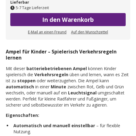
Lieferbar
5-7 Tage Lieferzeit
In den Warenkorb
E-Mail an einen Freund
Auf den Wunschzettel
Ampel für Kinder – Spielerisch Verkehrsregeln
lernen
Mit dieser
batteriebetriebenen Ampel
können Kinder
spielerisch die
Verkehrsregeln
üben und lernen, wann es Zeit
ist zu
stoppen
oder weiterzugehen. Die Ampel kann
automatisch
in einer
Minute
zwischen Rot, Gelb und Grün
wechseln, oder manuell auf ein
Leuchtsignal
umgeschaltet
werden. Perfekt für kleine Radfahrer und Fußgänger, um
sicherer und selbstbewusster im Verkehr zu agieren.
Eigenschaften:
Automatisch und manuell einstellbar
– für flexible
Nutzung.